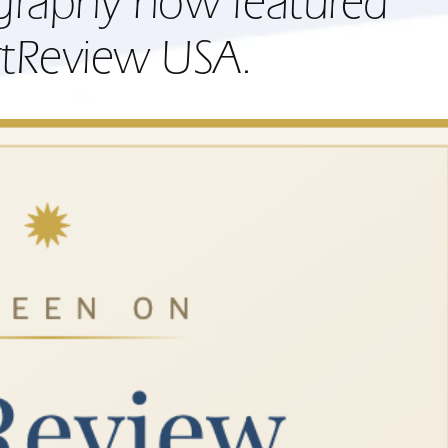
graphy now featured
ArtReview USA.