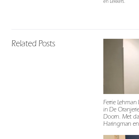
en Lekkers.
Related Posts
Ferrie Lehman F
in De Oranjer
Doorn. Met da
Haringman en 