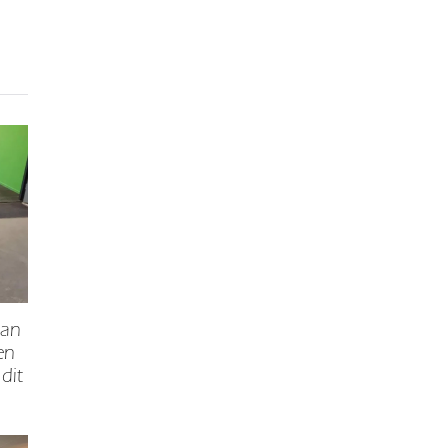
van
en
dit