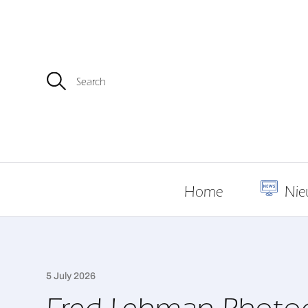
Z
o
e
k
e
n
n
a
a
r
Home
Nie
:
5 July 2026