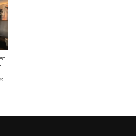
 en
e
is