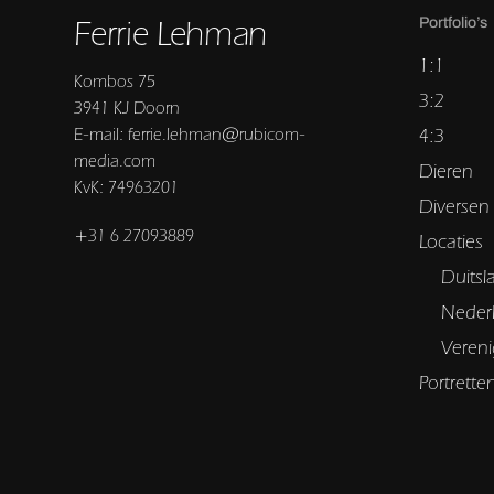
Ferrie Lehman
Portfolio’s
1:1
Kombos 75
3:2
3941 KJ Doorn
E-mail: ferrie.lehman@rubicom-
4:3
media.com
Dieren
KvK: 74963201
Diversen
+31 6 27093889
Locaties
Duitsl
Neder
Vereni
Portrette