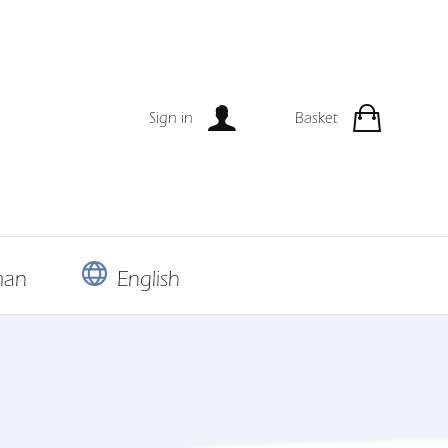
Sign in
Basket
man
English