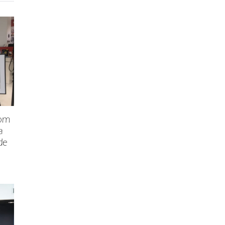
 om
a
de