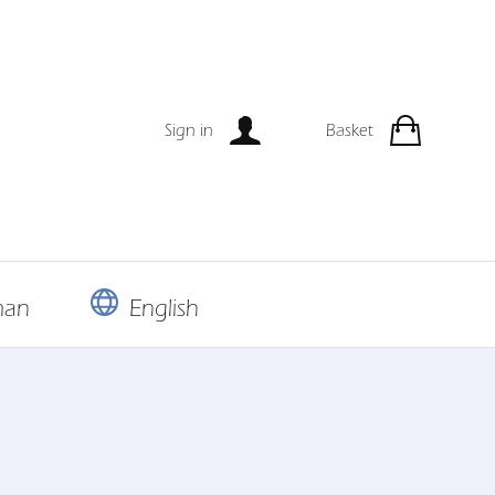
Sign in
Basket
man
English