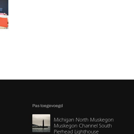
Pas toegevoegd
Michigan North Muskegon
Muskegon Channel South
Pierhead Lighthouse