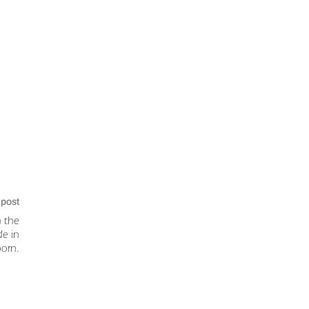
 post
n the
de in
orn.