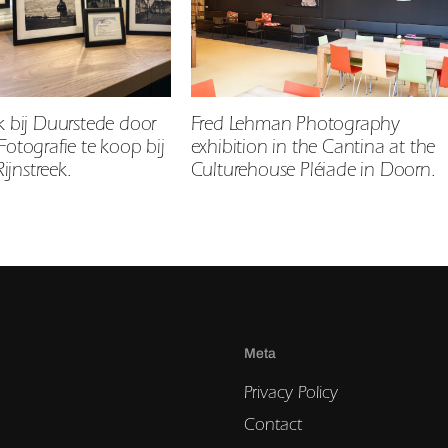
k bij Duurstede door
Fred Lehman Photography
Fotografie te koop bij
exhibition in the Cantina at the
jnstreek.
Culturehouse Pléiade in Doorn.
Meta
Privacy Policy
Contact