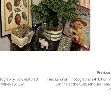
Previous
tography now featured
Fred Lehman Photography exhibition i
n ArtReview USA.
Cantina at the Culturehouse Pléia
Do