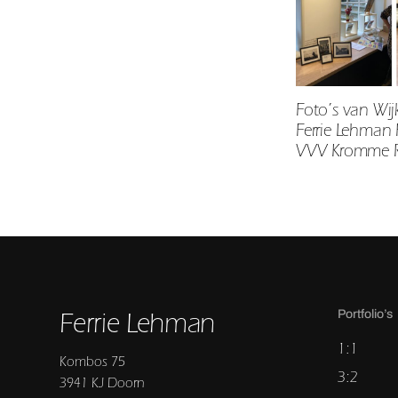
Foto’s van Wij
Ferrie Lehman 
VVV Kromme Ri
Ferrie Lehman
Portfolio’s
1:1
Kombos 75
3:2
3941 KJ Doorn