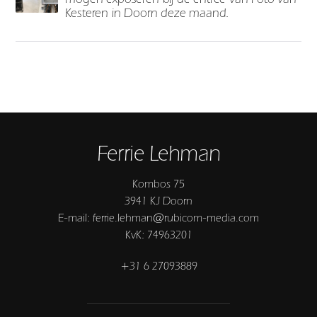
Kesteren in Doorn deze maand.
Ferrie Lehman
Kombos 75
3941 KJ Doorn
E-mail: ferrie.lehman@rubicom-media.com
KvK: 74963201
+31 6 27093889