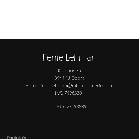
Ferrie Lehman
Kombos 75
3941 KJ Doorn
E-mail: ferrie.lehman@rubicom-media.com
KvK: 74963201
+31 6 27093889
Portfolio’s