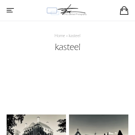
Home
»
kasteel
kasteel