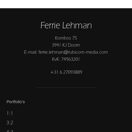
Ferrie Lehman
Kombos 75
3941 KJ Doorn
E-mail: ferrie.lehman@rubicom-media.com
KvK: 74963201
+31 6 27093889
Portfolio’s
1:1
3:2
4:3