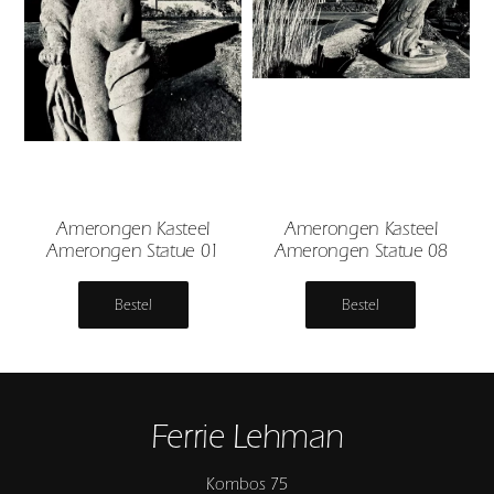
Amerongen Kasteel
Amerongen Kasteel
Amerongen Statue 01
Amerongen Statue 08
Bestel
Bestel
Ferrie Lehman
Kombos 75