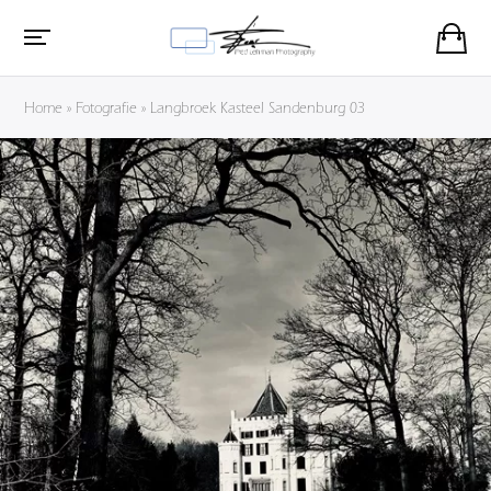
Home
»
Fotografie
»
Langbroek Kasteel Sandenburg 03