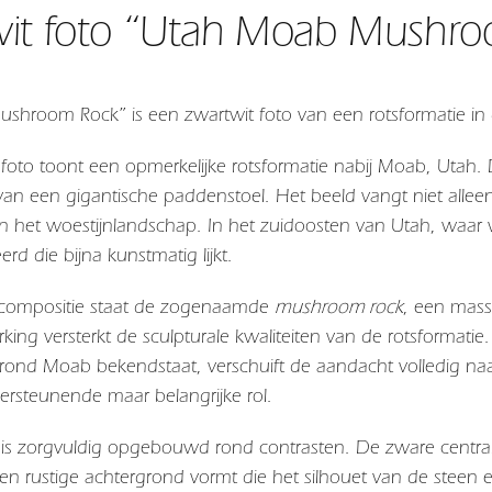
it foto “Utah Moab Mushro
shroom Rock” is een zwartwit foto van een rotsformatie in
foto toont een opmerkelijke rotsformatie nabij Moab, Utah
n een gigantische paddenstoel. Het beeld vangt niet allee
 het woestijnlandschap. In het zuidoosten van Utah, waar w
d die bijna kunstmatig lijkt.
e compositie staat de zogenaamde
mushroom rock
, een mass
king versterkt de sculpturale kwaliteiten van de rotsformat
rond Moab bekendstaat, verschuift de aandacht volledig na
ersteunende maar belangrijke rol.
is zorgvuldig opgebouwd rond contrasten. De zware central
een rustige achtergrond vormt die het silhouet van de steen e