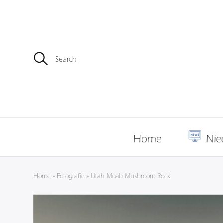
Z
o
e
k
e
n
n
a
a
r
Home
Nie
:
Home
»
Fotografie
»
Utah Moab Mushroom Rock