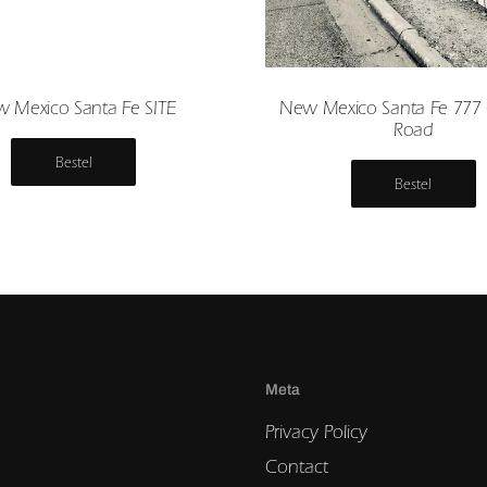
 Mexico Santa Fe SITE
New Mexico Santa Fe 777
Road
Bestel
Bestel
Meta
Privacy Policy
Contact