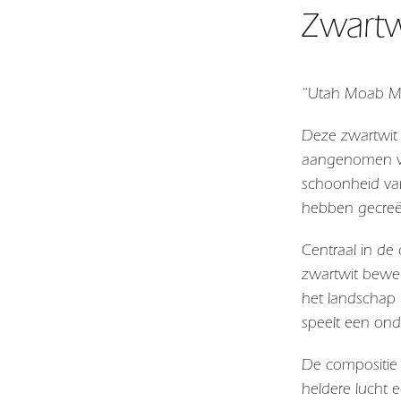
Zwartw
“Utah Moab Mu
Deze zwartwit 
aangenomen va
schoonheid van
hebben gecreëer
Centraal in d
zwartwit bewer
het landschap 
speelt een ond
De compositie 
heldere lucht 