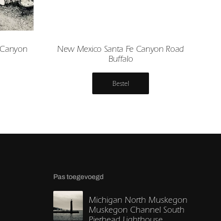
 Canyon
New Mexico Santa Fe Canyon Road
Buffalo
Bestel
Pas toegevoegd
Michigan North Muskegon
Muskegon Channel South
Pierhead Lighthouse