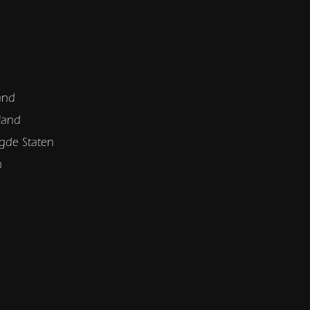
and
land
gde Staten
n