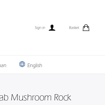
Sign in
Basket
man
English
ab Mushroom Rock