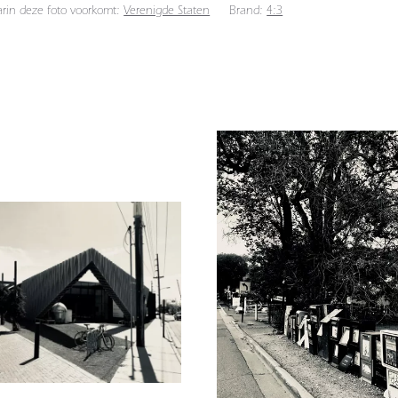
arin deze foto voorkomt:
Verenigde Staten
Brand:
4:3