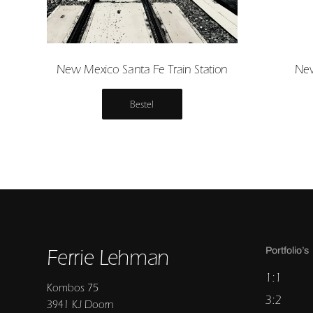
New Mexico Santa Fe Train Station
New
Bestel
Ferrie Lehman
Portfolio’s
1:1
Kombos 75
3:2
3941 KJ Doorn