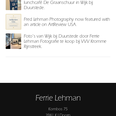
lunchcafé De Graanschuur in Wijk bij
Duurstede.
Fred Lehman Photography now featured with
an article on ArtReview USA.
Foto’s van Wijk bij Duurstede door Ferrie
Lehman Fotografie te koop bij VVV Kromme
Rijnstreek.
Ferrie Lehman
Kombos 75
3941 KJ Doorn