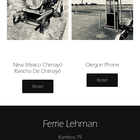
New Mexico Chimayó
Oregon Phone
Rancho De Chimayó
Bestel
Bestel
Ferrie Lehman
Kombos 75