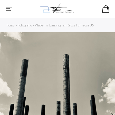
Home
»
Fotografie
»
Alabama Birmingham Sloss Furnaces 36