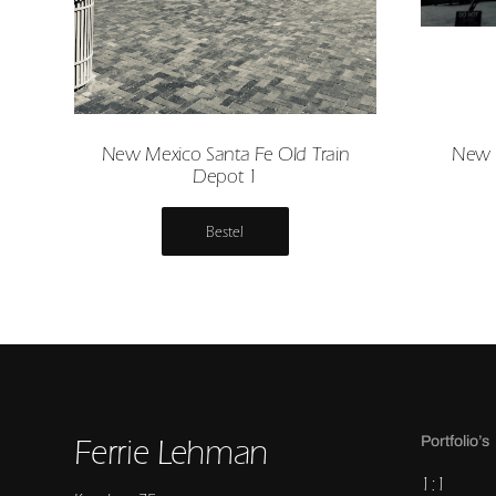
New Mexico Santa Fe Old Train
New M
Depot 1
Bestel
Ferrie Lehman
Portfolio’s
1:1