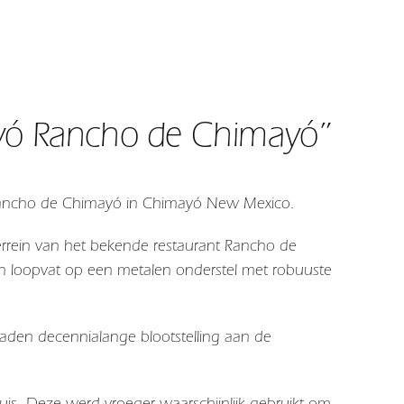
yó Rancho de Chimayó”
nt Rancho de Chimayó in Chimayó New Mexico.
terrein van het bekende restaurant Rancho de
n loopvat op een metalen onderstel met robuuste
raden decennialange blootstelling aan de
s. Deze werd vroeger waarschijnlijk gebruikt om