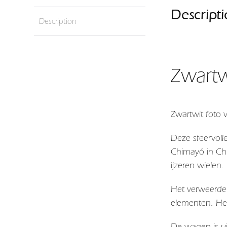
Descript
Description
Zwartw
Zwartwit foto 
Deze sfeervoll
Chimayó in Ch
ijzeren wielen.
Het verweerde 
elementen. Het
De wagen is u