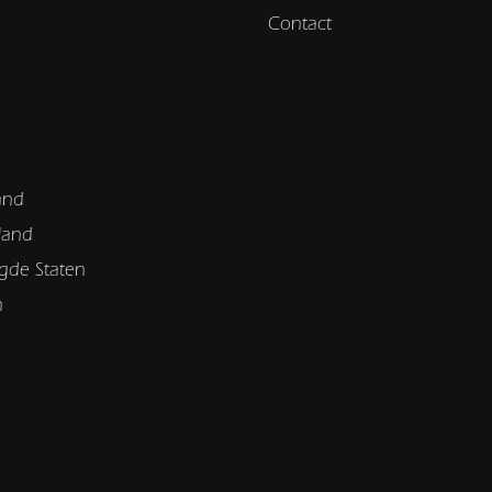
Contact
and
land
gde Staten
n