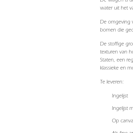
water uit het v
De omgeving v
bomen die gedi
De stoffige gr
texturen van h
Staten, een re
klassieke en mo
Te leveren:
Ingelijst
Ingelijst
Op canv
Als fine 