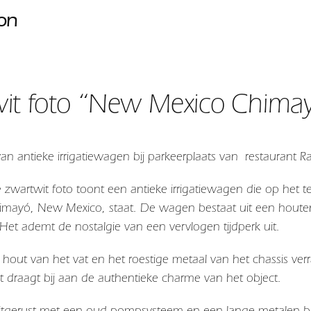
ion
it foto “New Mexico Chima
van antieke irrigatiewagen bij parkeerplaats van restaura
e zwartwit foto toont een antieke irrigatiewagen die op het 
imayó, New Mexico, staat. De wagen bestaat uit een houte
 Het ademt de nostalgie van een vervlogen tijdperk uit.
hout van het vat en het roestige metaal van het chassis ver
 draagt bij aan de authentieke charme van het object.
itgerust met een oud pompsysteem en een lange metalen bui