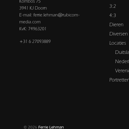
Kombos 75
3:2
3941 KJ Doorn
E-mail: ferrie.lehman@rubicom-
4:3
media.com
Dieren
KvK: 74963201
Diversen
+31 6 27093889
Locaties
Duitsl
Neder
Vereni
Portrette
© 2026
Ferrie Lehman