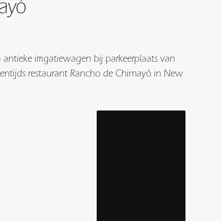
ayó
 antieke irrigatiewagen bij parkeerplaats van
igentijds restaurant Rancho de Chimayó in New