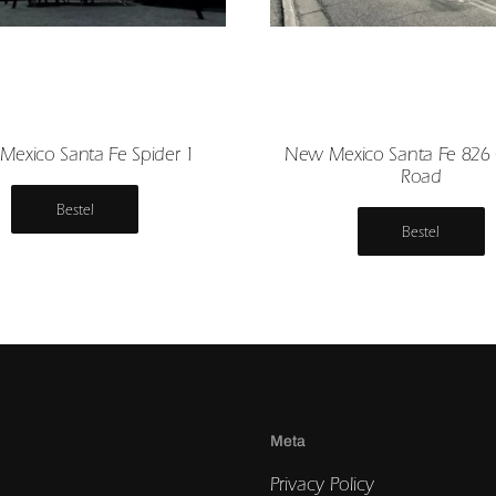
exico Santa Fe Spider 1
New Mexico Santa Fe 826
Road
Bestel
Bestel
Meta
Privacy Policy