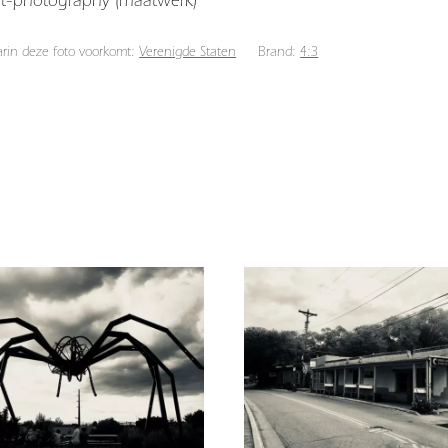
arin deze foto voorkomt:
Verenigde Staten
Brand:
4:3