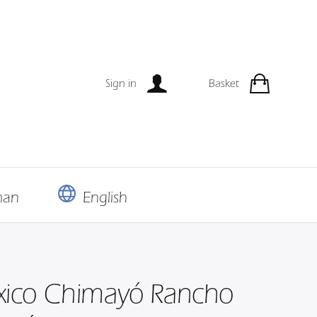
Sign in
Basket
man
English
ico Chimayó Rancho