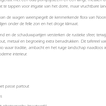
at te tappen voor irrigatie van het dorre, maar vruchtbare lan
an de wagen weerspiegelt de kenmerkende flora van Noord
jen onder de felle zon en het droge klimaat.
ond en de schaduwpartijen versterken de rustieke sfeer, terwi
out, metaal en begroeiing extra benadrukken. Dit tafereel v
gio waar traditie, ambacht en het ruige landschap naadloos i
derne interieur.
 met passe partout
as
art-photography (maatwerk)