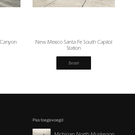
 Canyon
New Mexico Santa Fe South Capitol
Station
Bestel
Pas toegevoegd
Michigan North Muskegon