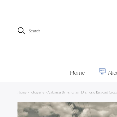
Z
o
e
k
e
n
n
a
a
r
Home
Nie
:
Home
»
Fotografie
»
Alabama Birmingham Diamond Railroad Cross