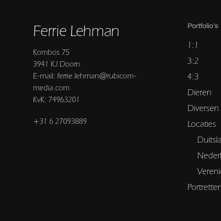
Ferrie Lehman
Portfolio’s
1:1
Kombos 75
3:2
3941 KJ Doorn
E-mail: ferrie.lehman@rubicom-
4:3
media.com
Dieren
KvK: 74963201
Diversen
+31 6 27093889
Locaties
Duitsl
Neder
Vereni
Portrette