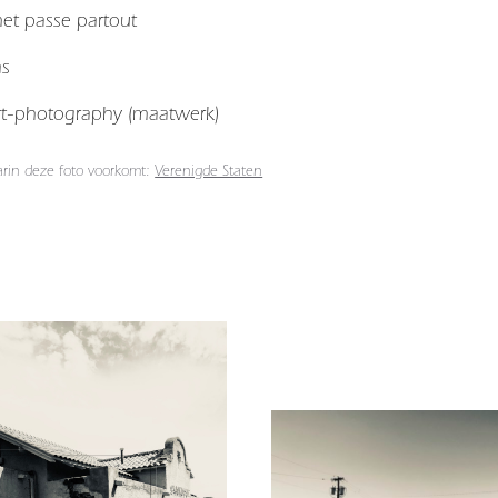
 met passe partout
as
art-photography (maatwerk)
arin deze foto voorkomt:
Verenigde Staten