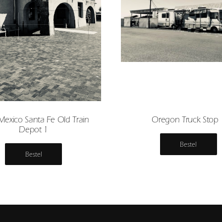
exico Santa Fe Old Train
Oregon Truck Stop 
Depot 1
Bestel
Bestel