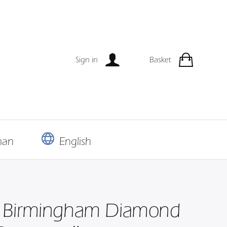
Sign in
Basket
man
English
 Birmingham Diamond