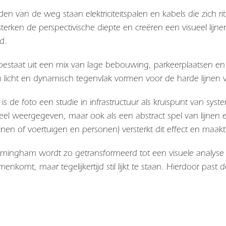
den van de weg staan elektriciteitspalen en kabels die zich 
erken de perspectivische diepte en creëren een visueel lijne
d.
staat uit een mix van lage bebouwing, parkeerplaatsen en v
 licht en dynamisch tegenvlak vormen voor de harde lijnen va
en is de foto een studie in infrastructuur als kruispunt van 
neel weergegeven, maar ook als een abstract spel van lijnen 
inen of voertuigen en personen) versterkt dit effect en maak
rmingham wordt zo getransformeerd tot een visuele analyse
menkomt, maar tegelijkertijd stil lijkt te staan. Hierdoor pas