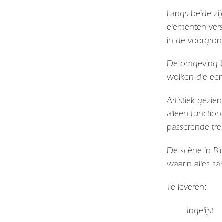
Langs beide zij
elementen verst
in de voorgron
De omgeving be
wolken die een
Artistiek gezi
alleen functio
passerende tre
De scène in Bi
waarin alles sa
Te leveren:
Ingelijst