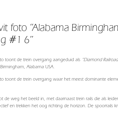
it foto “Alabama Birmingha
ng #1 6”
to toont de trein overgang aangeduid als
“Diamond Railroad
in Birmingham, Alabama USA.
to toont de trein overgang waar het meest dominante eleme
 de weg het beeld in, met daarnaast trein rails die als leide
ctief en trekken het oog richting de horizon. De spoorrails k