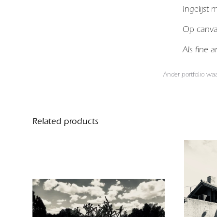
Ingelijst
Op canv
Als fine 
Ander portfolio wa
Related products