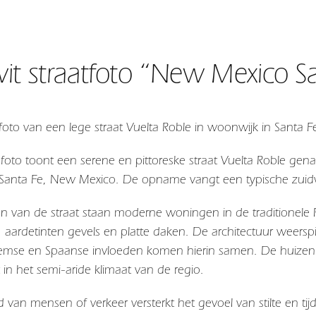
it straatfoto “New Mexico Sa
tfoto van een lege straat Vuelta Roble in woonwijk in Santa
foto toont een serene en pittoreske straat Vuelta Roble gen
anta Fe, New Mexico. De opname vangt een typische zuidwes
n van de straat staan moderne woningen in de traditionele P
 aardetinten gevels en platte daken. De architectuur weerspie
emse en Spaanse invloeden komen hierin samen. De huizen l
 in het semi-aride klimaat van de regio.
 van mensen of verkeer versterkt het gevoel van stilte en ti