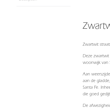
Zwartw
Zwartwit straa
Deze zwartwit 
woonwijk van S
Aan weerszijde
aan de gladde,
Santa Fe. Inhe
die goed gedijt
De afwezigheid