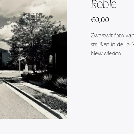
Roble
€
0,00
Zwartwit foto van
struiken in de La
New Mexico