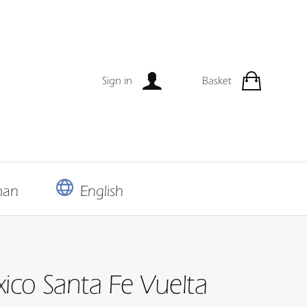
Sign in
Basket
man
English
co Santa Fe Vuelta