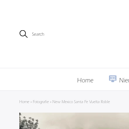
Z
o
e
k
e
n
n
a
a
r
Home
Nie
:
Home
»
Fotografie
»
New Mexico Santa Fe Vuelta Roble