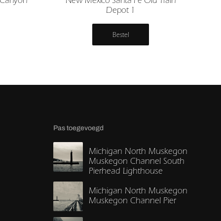
Depot 1
Bestel
Pas toegevoegd
Michigan North Muskegon
Muskegon Channel South
Pierhead Lighthouse
Michigan North Muskegon
Muskegon Channel Pier