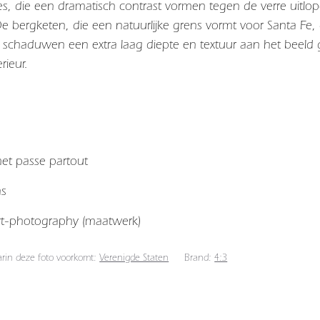
s, die een dramatisch contrast vormen tegen de verre uitlo
 bergketen, die een natuurlijke grens vormt voor Santa Fe, d
en schaduwen een extra laag diepte en textuur aan het beel
rieur.
 met passe partout
as
art-photography (maatwerk)
arin deze foto voorkomt:
Verenigde Staten
Brand:
4:3