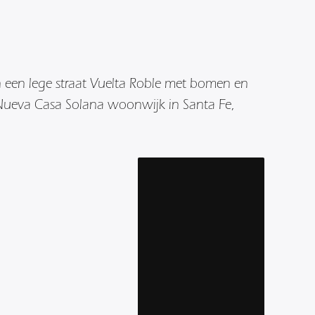
 een lege straat Vuelta Roble met bomen en
 Nueva Casa Solana woonwijk in Santa Fe,