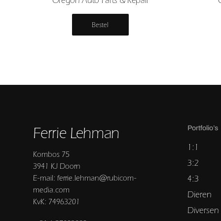
Bestel
Ferrie Lehman
Portfolio’s
1:1
Kombos 75
3:2
3941 KJ Doorn
E-mail: ferrie.lehman@rubicom-
4:3
media.com
Dieren
KvK: 74963201
Diversen