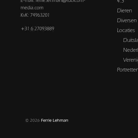
E-mail: ferrie.lehman@rubicom-
4:3
media.com
Dieren
KvK: 74963201
Diversen
+31 6 27093889
Locaties
Duitsl
Neder
Vereni
Portrette
© 2026
Ferrie Lehman