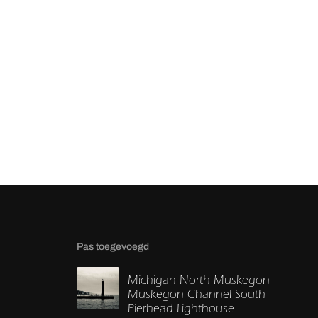
Pas toegevoegd
Michigan North Muskegon
Muskegon Channel South
Pierhead Lighthouse