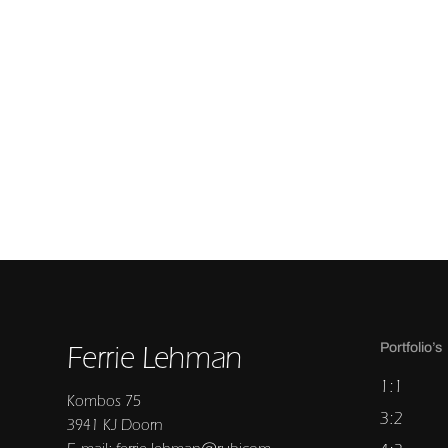
Ferrie Lehman
Portfolio’s
1:1
Kombos 75
3:2
3941 KJ Doorn