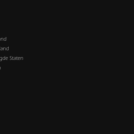
and
land
gde Staten
n