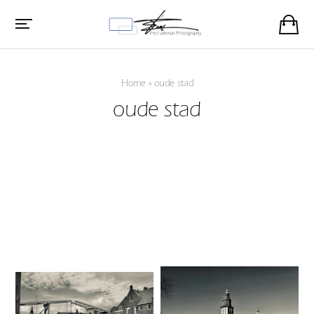
Home
»
oude stad
oude stad