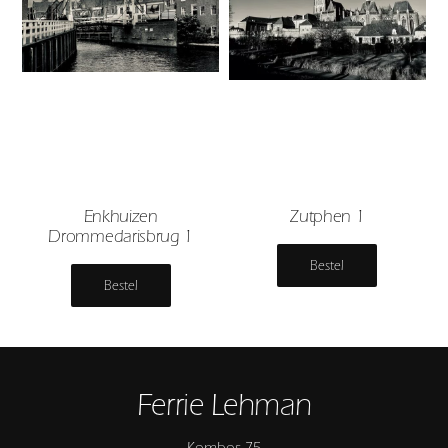
Enkhuizen
Zutphen 1
Drommedarisbrug 1
Bestel
Bestel
Ferrie Lehman
Kombos 75