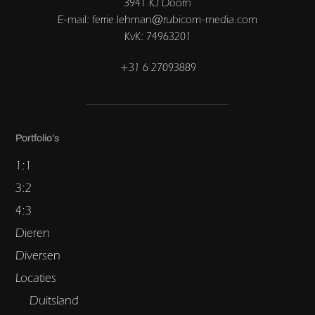
3941 KJ Doorn
E-mail: ferrie.lehman@rubicom-media.com
KvK: 74963201
+31 6 27093889
Portfolio’s
1:1
3:2
4:3
Dieren
Diversen
Locaties
Duitsland