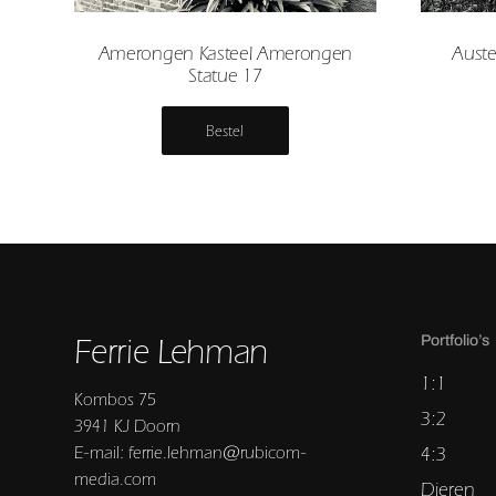
Amerongen Kasteel Amerongen
Auste
Statue 17
Bestel
Ferrie Lehman
Portfolio’s
1:1
Kombos 75
3:2
3941 KJ Doorn
E-mail: ferrie.lehman@rubicom-
4:3
media.com
Dieren