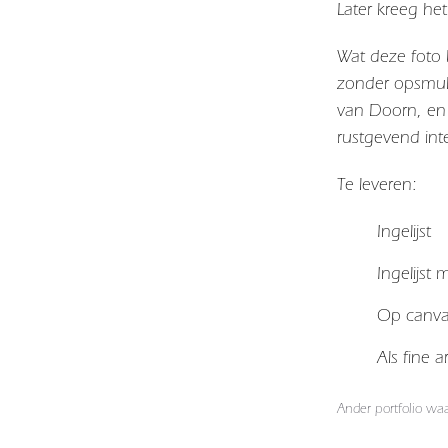
Later kreeg he
Wat deze foto b
zonder opsmuk 
van
Doorn
, en
rustgevend inte
Te leveren:
Ingelijst
Ingelijst
Op canv
Als fine 
Ander portfolio wa