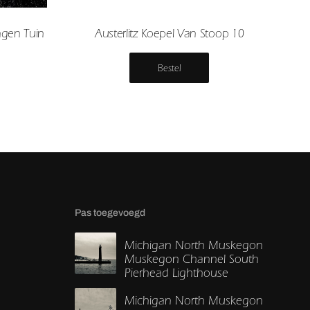
gen Tuin
Austerlitz Koepel Van Stoop 10
Bestel
Pas toegevoegd
Michigan North Muskegon
Muskegon Channel South
Pierhead Lighthouse
Michigan North Muskegon