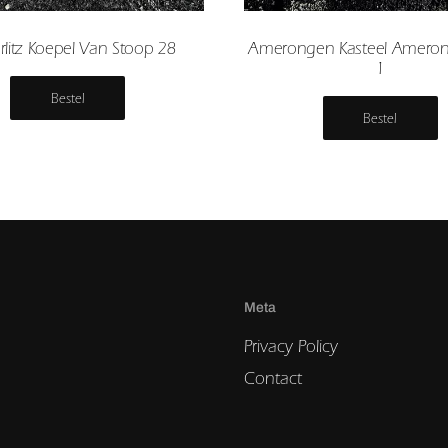
rlitz Koepel Van Stoop 28
Amerongen Kasteel Ameron
1
Bestel
Bestel
Meta
Privacy Policy
Contact