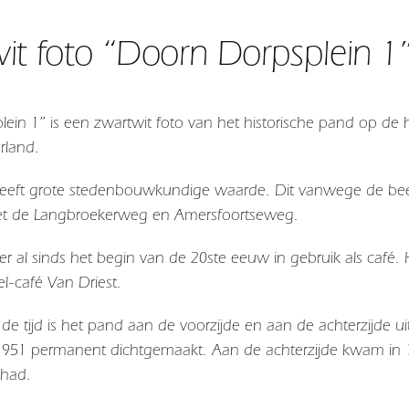
it foto “Doorn Dorpsplein 1
ein 1” is een zwartwit foto van het historische pand op de
rland.
eft grote stedenbouwkundige waarde. Dit vanwege de beel
et de Langbroekerweg en Amersfoortseweg.
ker al sinds het begin van de 20ste eeuw in gebruik als caf
l-café Van Driest.
 de tijd is het pand aan de voorzijde en aan de achterzijde 
n 1951 permanent dichtgemaakt. Aan de achterzijde kwam in 19
ehad.