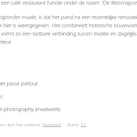
t een café-restaurant functie onder de naam “De Kletsmajo
ijzonder maakt, is dat het pand na een recentelijke renovatie
hier is weergegeven. Het combineert historische bouwvormen
 vormt zo een tastbare verbinding tussen traditie en dagelijk
rieur.
 met passe partout
as
art-photography (maatwerk)
arin deze foto voorkomt:
Nederland
Brand:
3:2