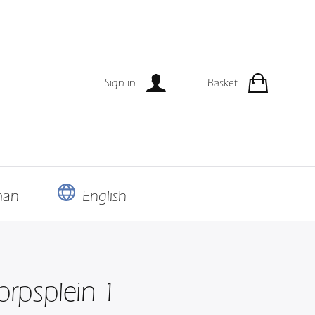
Sign in
Basket
man
English
rpsplein 1