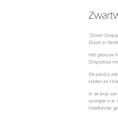
Zwartw
“Doorn Dorpspl
Doorn in Nede
Het gebouw he
Dorpsstraat m
Dit pand is ze
Harten en Hote
In de loop van
voorzijde is i
hotelfunctie g