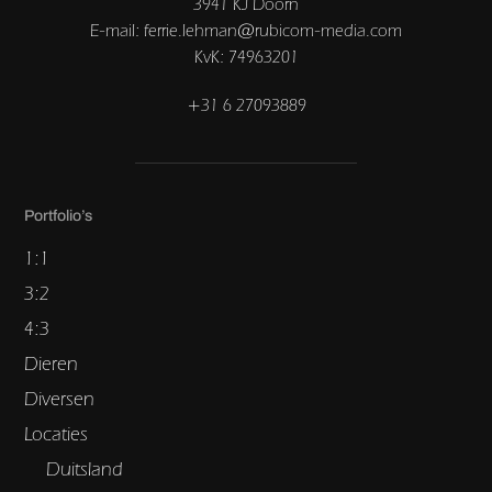
3941 KJ Doorn
E-mail: ferrie.lehman@rubicom-media.com
KvK: 74963201
+31 6 27093889
Portfolio’s
1:1
3:2
4:3
Dieren
Diversen
Locaties
Duitsland