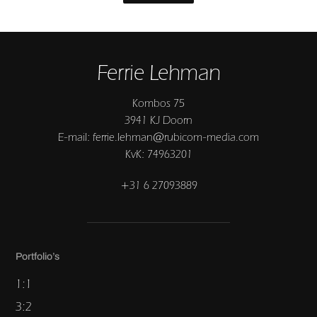
Ferrie Lehman
Kombos 75
3941 KJ Doorn
E-mail: ferrie.lehman@rubicom-media.com
KvK: 74963201
+31 6 27093889
Portfolio’s
1:1
3:2