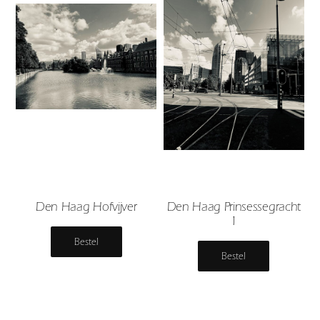
Den Haag Hofvijver
Den Haag Prinsessegracht
1
Bestel
Bestel