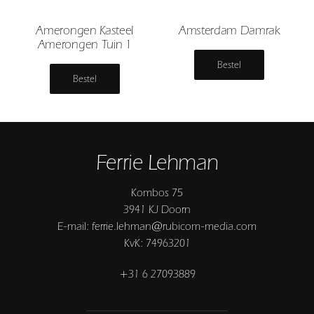
Amerongen Kasteel
Amsterdam Damrak
Amerongen Tuin 1
Bestel
Bestel
Ferrie Lehman
Kombos 75
3941 KJ Doorn
E-mail: ferrie.lehman@rubicom-media.com
KvK: 74963201
+31 6 27093889