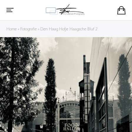
Home
»
Fotografie
»
Den Haag Hofje Haagsche Bluf 2