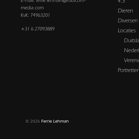
E-mail: ferrie.lehman@rubicom-
4:3
media.com
Dieren
KvK: 74963201
Diversen
+31 6 27093889
Locaties
Duitsl
Neder
Vereni
Portrette
© 2026
Ferrie Lehman