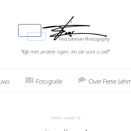
"Kijk met andere ogen, en zie voor u zelf"
uws
Fotografie
Over Ferrie Leh
Home
»
citroën ds