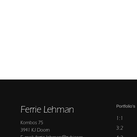
Ferrie Lehman
Portfolio’s
1:1
Kombos 75
3:2
3941 KJ Doorn