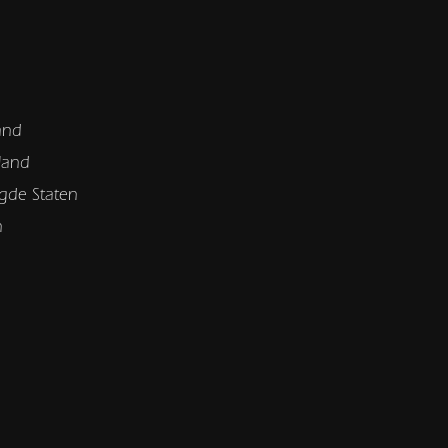
and
land
gde Staten
n