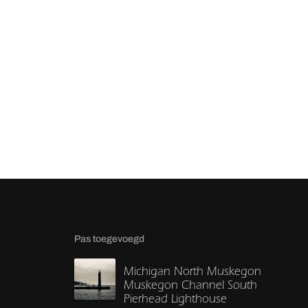
Pas toegevoegd
Michigan North Muskegon
Muskegon Channel South
Pierhead Lighthouse