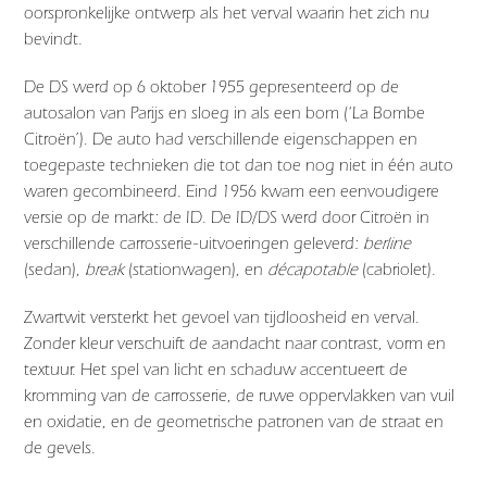
oorspronkelijke ontwerp als het verval waarin het zich nu
bevindt.
De DS werd op 6 oktober 1955 gepresenteerd op de
autosalon van Parijs en sloeg in als een bom (‘La Bombe
Citroën’). De auto had verschillende eigenschappen en
toegepaste technieken die tot dan toe nog niet in één auto
waren gecombineerd. Eind 1956 kwam een eenvoudigere
versie op de markt: de ID. De ID/DS werd door Citroën in
verschillende carrosserie-uitvoeringen geleverd:
berline
(sedan),
break
(stationwagen), en
décapotable
(cabriolet).
Zwartwit versterkt het gevoel van tijdloosheid en verval.
Zonder kleur verschuift de aandacht naar contrast, vorm en
textuur. Het spel van licht en schaduw accentueert de
kromming van de carrosserie, de ruwe oppervlakken van vuil
en oxidatie, en de geometrische patronen van de straat en
de gevels.