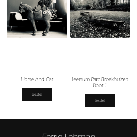
Horse And Cat
Leersum Parc Broekhuizen
Boot 1
Bestel
Bestel
Ferrie Lehman