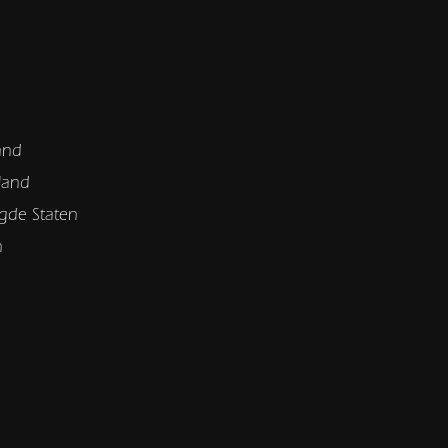
and
land
gde Staten
n