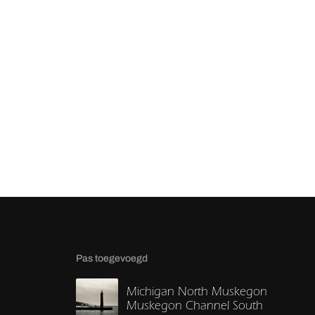
Pas toegevoegd
Michigan North Muskegon
Muskegon Channel South