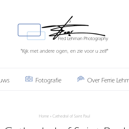
"Kijk met andere ogen, en zie voor u zelf"
uws
Fotografie
Over Ferrie Leh
Home
»
Cathedral of Saint Paul