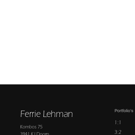
Ferrie Lehman
Portfolio’s
1:1
Kombos 75
3:2
3941 KJ Doorn