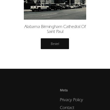
Alabama Birmingham Cathedral Of
Saint Paul
Bestel
Meta
Privacy Policy
Contact