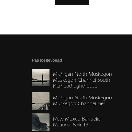
Pas toegevoegd
Michigan North Muskegon
Muskegon Channel South
Pierhead Lighthouse
Michigan North Muskegon
Muskegon Channel Pier
New Mexico Bandelier
National Park 13