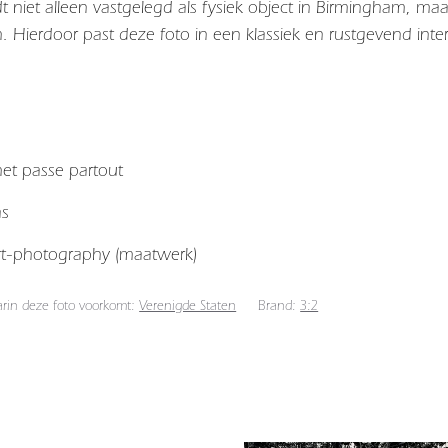
 niet alleen vastgelegd als fysiek object in
Birmingham
, maa
. Hierdoor past deze foto in een klassiek en rustgevend inter
 met passe partout
as
art-photography (maatwerk)
arin deze foto voorkomt:
Verenigde Staten
Brand:
3:2