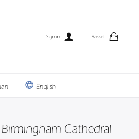
Sign in
Basket
man
English
Birmingham Cathedral