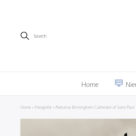
Z
o
e
k
e
n
n
a
a
r
Home
Nie
:
Home
»
Fotografie
»
Alabama Birmingham Cathedral of Saint Paul