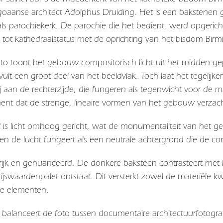
oaanse architect Adolphus Druiding. Het is een bakstenen ge
als parochiekerk. De parochie die het bedient, werd opgerich
tot kathedraalstatus met de oprichting van het bisdom Bir
to toont het gebouw compositorisch licht uit het midden ge
ult een groot deel van het beeldvlak. Toch laat het tegelijke
 aan de rechterzijde, die fungeren als tegenwicht voor de m
ent dat de strenge, lineaire vormen van het gebouw verzach
f is licht omhoog gericht, wat de monumentaliteit van het 
 en de lucht fungeert als een neutrale achtergrond die de co
is rijk en genuanceerd. De donkere baksteen contrasteert met 
ijswaardenpalet ontstaat. Dit versterkt zowel de materiële k
de elementen.
en balanceert de foto tussen documentaire architectuurfotog