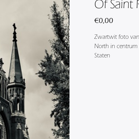
Of Saint 
€
0,00
Zwartwit foto van
North in centrum
Staten