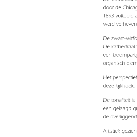
door de Chicag
1893 voltooid 
werd verheven 
De zwart-witfo
De kathedraal v
een boompartij
organisch elem
Het perspectie
deze kijkhoek,
De tonaliteit 
een gelaagd gr
de overliggen
Artistiek gezi