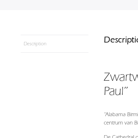
Descript
Description
Zwartw
Paul”
“Alabama Birmi
centrum van B
De Cathedral o