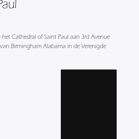
Paul
 het Cathedral of Saint Paul aan 3rd Avenue
 van Birmingham Alabama in de Verenigde