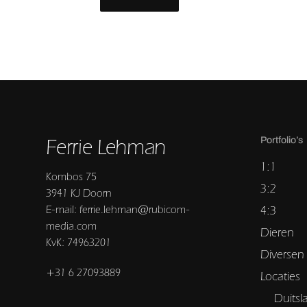
Ferrie Lehman
Portfolio’s
1:1
Kombos 75
3:2
3941 KJ Doorn
E-mail: ferrie.lehman@rubicom-
4:3
media.com
Dieren
KvK: 74963201
Diversen
+31 6 27093889
Locaties
Duitsl