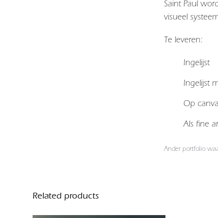
Saint Paul
wordt
visueel systeem
Te leveren:
Ingelijst
Ingelijst
Op canv
Als fine 
Ander portfolio wa
Related products