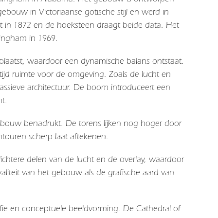
bouw in Victoriaanse gotische stijl en werd in
t in 1872 en de hoeksteen draagt ​​beide data. Het
mingham in 1969.
plaatst, waardoor een dynamische balans ontstaat.
rtijd ruimte voor de omgeving. Zoals de lucht en
assieve architectuur. De boom introduceert een
t.
gebouw benadrukt. De torens lijken nog hoger door
ntouren scherp laat aftekenen.
lichtere delen van de lucht en de overlay, waardoor
waliteit van het gebouw als de grafische aard van
rafie en conceptuele beeldvorming. De
Cathedral of