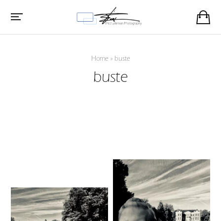
Home
»
buste
buste