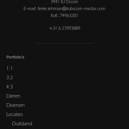
3941 KJ Doorn
E-mail: ferrie.lehman@rubicom-media.com
KvK: 74963201
+31 6 27093889
Portfolio’s
1:1
3:2
4:3
Dieren
Diversen
Locaties
Duitsland