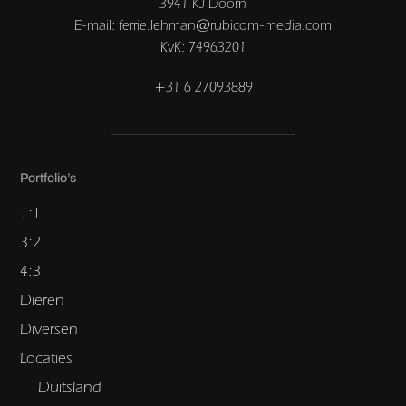
3941 KJ Doorn
E-mail: ferrie.lehman@rubicom-media.com
KvK: 74963201
+31 6 27093889
Portfolio’s
1:1
3:2
4:3
Dieren
Diversen
Locaties
Duitsland