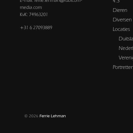
E-mail: ferrie.lehman@rubicom-
4:3
media.com
Dieren
KvK: 74963201
Diversen
+31 6 27093889
Locaties
Duitsl
Neder
Vereni
Portrette
© 2026
Ferrie Lehman