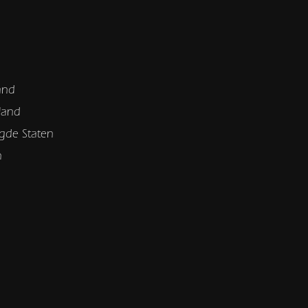
and
land
gde Staten
n