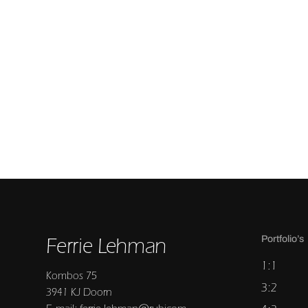
Ferrie Lehman
Portfolio’s
1:1
Kombos 75
3:2
3941 KJ Doorn