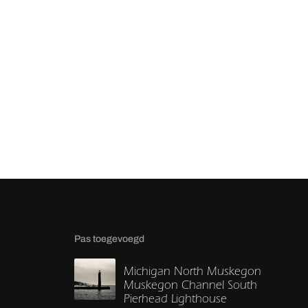
Pas toegevoegd
Michigan North Muskegon
Muskegon Channel South
Pierhead Lighthouse