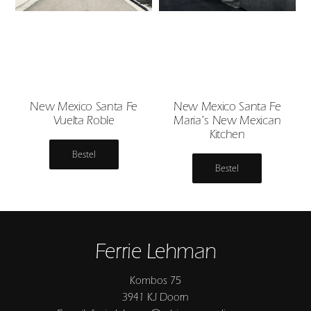
New Mexico Santa Fe
New Mexico Santa Fe
Vuelta Roble
Maria’s New Mexican
Kitchen
Bestel
Bestel
Ferrie Lehman
Kombos 75
3941 KJ Doorn