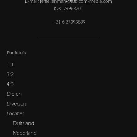
E-mail: ferrie.lehman@rubicom-media.com
KvK: 74963201
+31 6 27093889
Portfolio’s
1:1
3:2
4:3
Dieren
Diversen
Locaties
Duitsland
Nederland