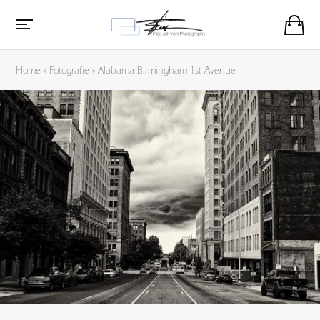
Home
»
Fotografie
»
Alabama Birmingham 1st Avenue