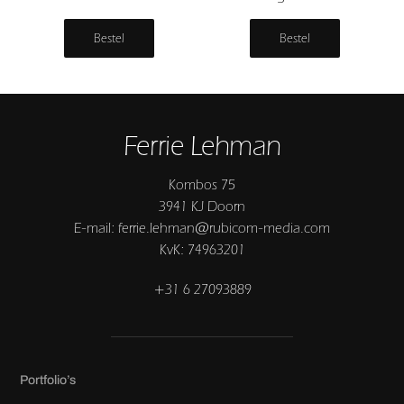
Bestel
Bestel
Ferrie Lehman
Kombos 75
3941 KJ Doorn
E-mail: ferrie.lehman@rubicom-media.com
KvK: 74963201
+31 6 27093889
Portfolio’s