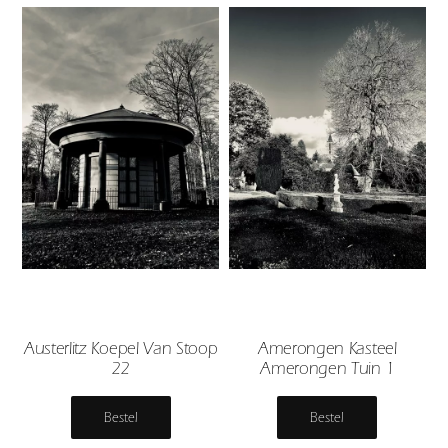
Austerlitz Koepel Van Stoop
Amerongen Kasteel
22
Amerongen Tuin 1
Bestel
Bestel