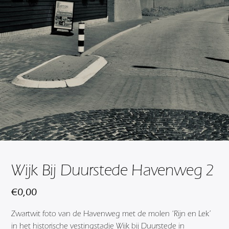
Wijk Bij Duurstede Havenweg 2
€
0,00
Zwartwit foto van de Havenweg met de molen ‘Rijn en Lek’
in het historische vestingstadje Wijk bij Duurstede in