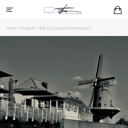
Home
»
Fotografie
»
Wijk bij Duurstede Havenweg 2