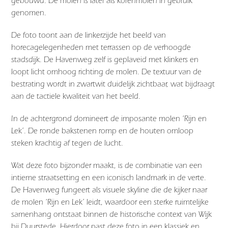
gebouwd. De molen is later als korenmolen in gebruik
genomen.
De foto toont aan de linkerzijde het beeld van
horecagelegenheden met terrassen op de verhoogde
stadsdijk. De Havenweg zelf is geplaveid met klinkers en
loopt licht omhoog richting de molen. De textuur van de
bestrating wordt in zwartwit duidelijk zichtbaar, wat bijdraagt
aan de tactiele kwaliteit van het beeld.
In de achtergrond domineert de imposante molen ‘Rijn en
Lek’. De ronde bakstenen romp en de houten omloop
steken krachtig af tegen de lucht.
Wat deze foto bijzonder maakt, is de combinatie van een
intieme straatsetting en een iconisch landmark in de verte.
De Havenweg fungeert als visuele skyline die de kijker naar
de molen ‘Rijn en Lek’ leidt, waardoor een sterke ruimtelijke
samenhang ontstaat binnen de historische context van Wijk
bij Duurstede. Hierdoor past deze foto in een klassiek en