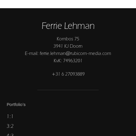
Ferrie Lehman
Kombos 75
3941 KJ Doorn
E-mail: ferrie.lehman@rubicom-media.com
KvK: 74963201
+31 6 27093889
Portfolio’s
1:1
3:2
4:3