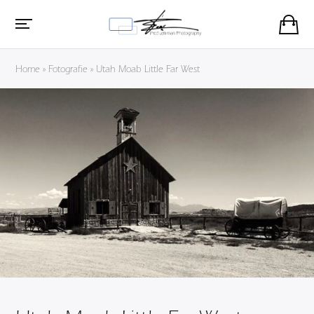
Home
»
Fotografie
»
Utah Moab Little Far West