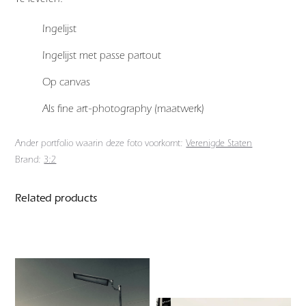
Ingelijst
Ingelijst met passe partout
Op canvas
Als fine art-photography (maatwerk)
Ander portfolio waarin deze foto voorkomt:
Verenigde Staten
Brand:
3:2
Related products