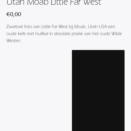
Utah Moab Little Far West
€
0,00
Zwartwit foto van Little Far West bij Moab, Utah USA een
oude kerk met huifkar in desolate prairie van het oude Wilde
Westen