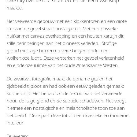
Lake City over de U.S. Route 191 en hier een tussenstop
maakte.
Het verweerde gebouw met een klokkentoren en een grote
ster aan de gevel straalt nostalgie uit. Met een klassieke
huifkar met canvas overkapping en een houten kar zijn dit
stille herinneringen aan het pioneers verleden. Stoffige
grond met lage hekken en verre bergen onder een
wolkenloze lucht. Deze versterken het gevoel verlatenheid
en eindeloze ruimte van het oude Amerikaanse Westen.
De zwartwit fotografie maakt de opname gezien het
tijdsbeeld tijdloos en had ook een eeuw geleden gemaakt
kunnen zijn. Het benadrukt de textuur van het verweerde
hout, de ruige grond en de subtiele schaduwen. Het voegt
hiermee een nostalgische en melancholische toon toe aan
het beeld. Deze past deze foto in een klassieke en moderne
interieur.
Te leveren: