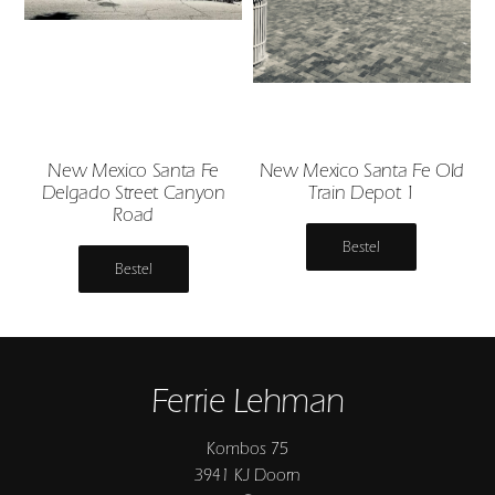
New Mexico Santa Fe
New Mexico Santa Fe Old
Delgado Street Canyon
Train Depot 1
Road
Bestel
Bestel
Ferrie Lehman
Kombos 75
3941 KJ Doorn