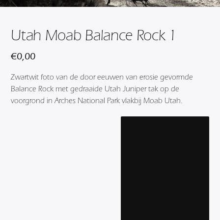
Utah Moab Balance Rock 1
€
0,00
Zwartwit foto van de door eeuwen van erosie gevormde
Balance Rock met gedraaide Utah Juniper tak op de
voorgrond in Arches National Park vlakbij Moab Utah.