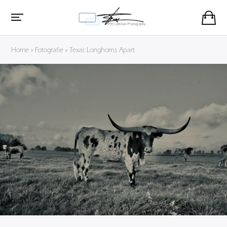
Home
»
Fotografie
»
Texas Longhorns Apart