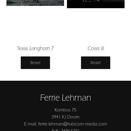
Texas Longhorn 7
Cows 8
Bestel
Bestel
Ferrie Lehman
Kombos 75
3941 KJ Doorn
E-mail: ferrie.lehman@rubicom-media.com
KvK: 74963201