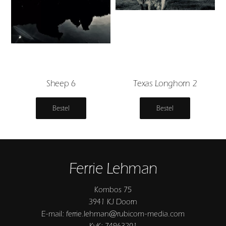
Sheep 6
Texas Longhorn 2
Bestel
Bestel
Ferrie Lehman
Kombos 75
3941 KJ Doorn
E-mail: ferrie.lehman@rubicom-media.com
KvK: 74963201