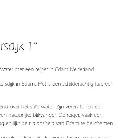
sdijk 1”
water met een reiger in Edam Nederland.
dijk in Edam. Het is een schilderachtig tafereel
d over het stille water. Zijn veren tonen een
n natuurlijke blikvanger. De reiger, vaak een
 en lijkt de tijdloosheid van Edam te belichamen.
evels en klassieke kozijnen. Deze zijn typerend