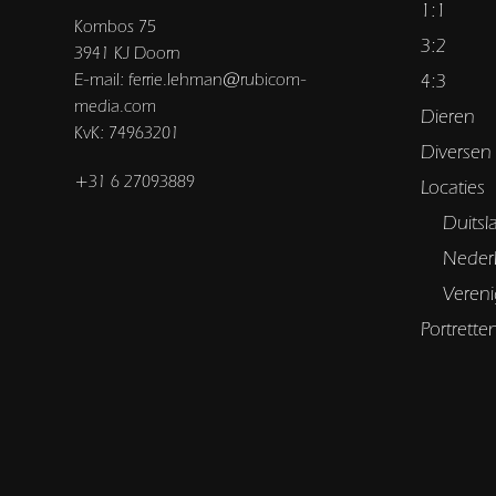
1:1
Kombos 75
3:2
3941 KJ Doorn
E-mail: ferrie.lehman@rubicom-
4:3
media.com
Dieren
KvK: 74963201
Diversen
+31 6 27093889
Locaties
Duitsl
Neder
Vereni
Portrette