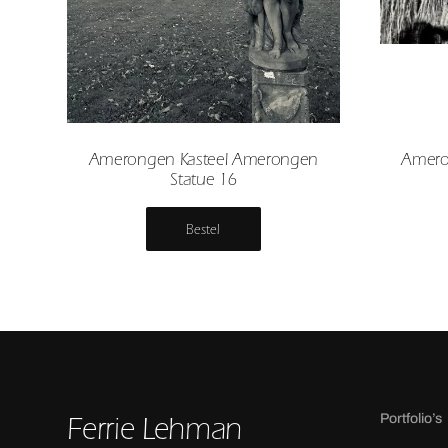
Amerongen Kasteel Amerongen
Amero
Statue 16
Bestel
Ferrie Lehman
Portfolio’s