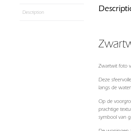
Descript
Description
Zwartw
Zwartwit foto
Deze sfeervoll
langs de water
Op de voorgron
prachtige text
symbool van ge
De woningen aa