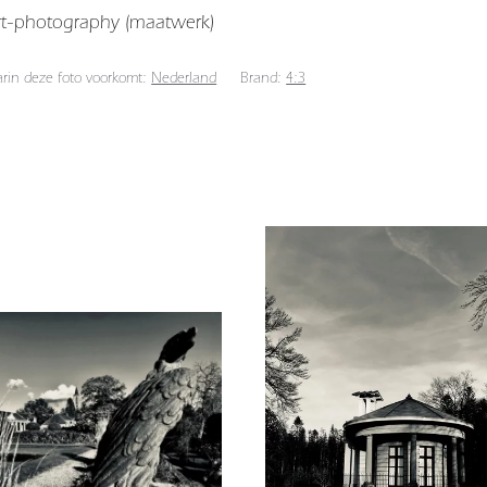
art-photography (maatwerk)
arin deze foto voorkomt:
Nederland
Brand:
4:3