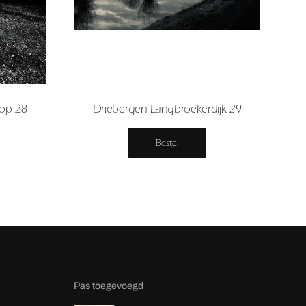
oop 28
Driebergen Langbroekerdijk 29
Bestel
Pas toegevoegd