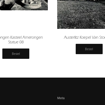
ngen Kasteel Amerongen
Austerlitz Koepel Van St
Statue 08
Bestel
Bestel
Meta