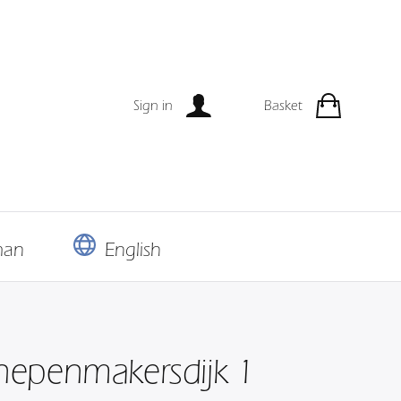
Sign in
Basket
man
English
epenmakersdijk 1