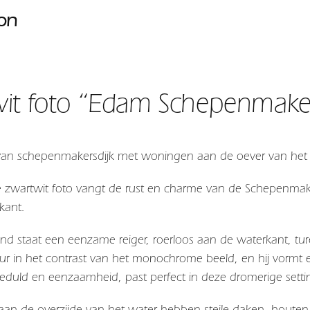
ion
it foto “Edam Schepenmaker
 van schepenmakersdijk met woningen aan de oever van het 
e zwartwit foto vangt de rust en charme van de Schepenmakers
kant.
d staat een eenzame reiger, roerloos aan de waterkant, turen
uur in het contrast van het monochrome beeld, en hij vormt ee
duld en eenzaamheid, past perfect in deze dromerige setting
n de overzijde van het water hebben steile daken, houten g