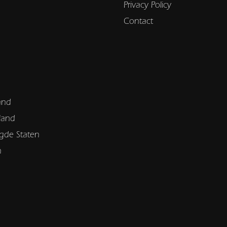
Privacy Policy
Contact
and
land
gde Staten
n