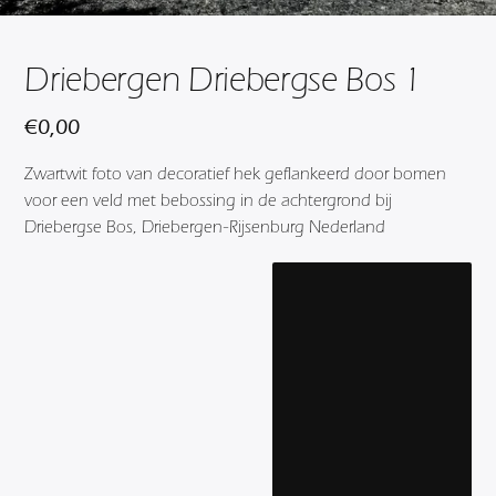
Driebergen Driebergse Bos 1
€
0,00
Zwartwit foto van decoratief hek geflankeerd door bomen
voor een veld met bebossing in de achtergrond bij
Driebergse Bos, Driebergen-Rijsenburg Nederland