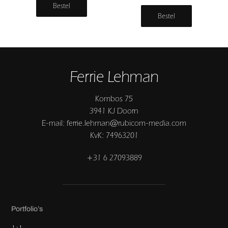
Bestel
Bestel
Ferrie Lehman
Kombos 75
3941 KJ Doorn
E-mail: ferrie.lehman@rubicom-media.com
KvK: 74963201
+31 6 27093889
Portfolio’s