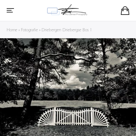
Home
»
Fotografie
»
Driebergen Driebergse Bos 1