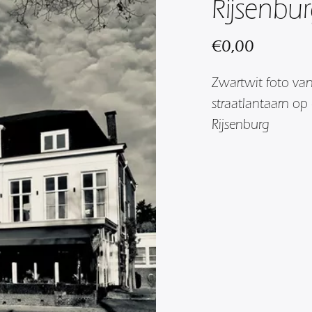
Rijsenbur
€
0,00
Zwartwit foto va
straatlantaarn op
Rijsenburg