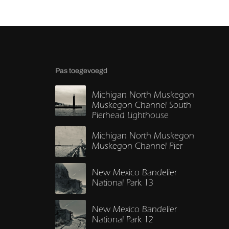
Pas toegevoegd
Michigan North Muskegon
Muskegon Channel South
Pierhead Lighthouse
Michigan North Muskegon
Muskegon Channel Pier
New Mexico Bandelier
National Park 13
New Mexico Bandelier
National Park 12