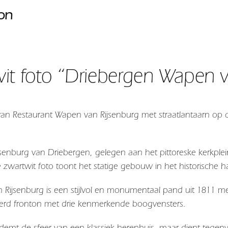
ion
it foto “Driebergen Wapen v
van Restaurant Wapen van Rijsenburg met straatlantaarn op
jsenburg van Driebergen, gelegen aan het pittoreske kerkple
e zwartwit foto toont het statige gebouw in het historische h
Rijsenburg is een stijlvol en monumentaal pand uit 1811 m
ierd fronton met drie kenmerkende boogvensters.
emt de sfeer van een klassiek herenhuis, maar dient tege