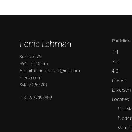
Ferrie Lehman
Portfolio’s
1:1
Kombos 75
3:2
3941 KJ Doorn
E-mail: ferrie.lehman@rubicom-
4:3
media.com
Dieren
KvK: 74963201
Diversen
+31 6 27093889
Locaties
Duitsl
Neder
Vereni