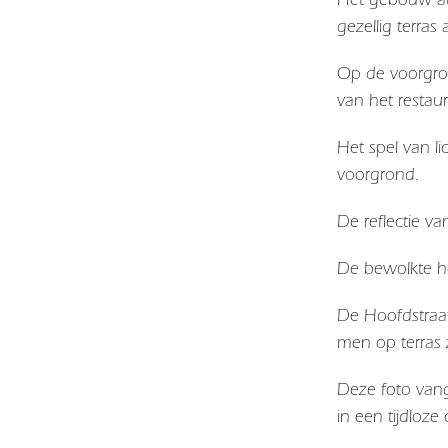
gezellig terras
Op de voorgron
van het restaur
Het spel van l
voorgrond.
De reflectie va
De bewolkte he
De Hoofdstraat
men op terras z
Deze foto vang
in een tijdloze