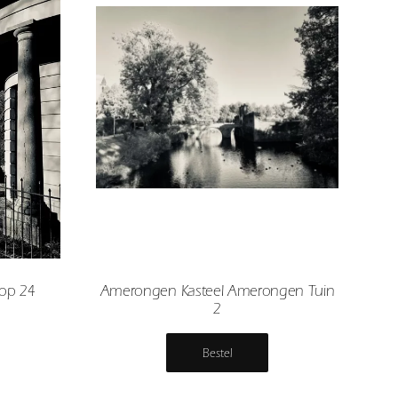
oop 24
Amerongen Kasteel Amerongen Tuin
2
Bestel