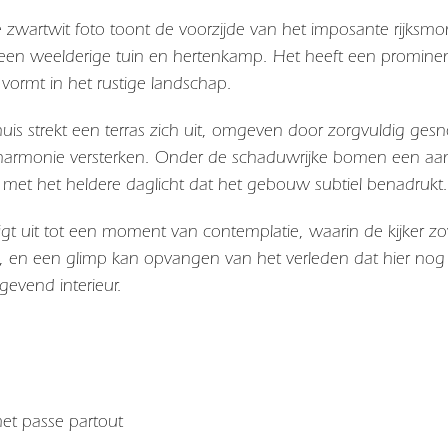
e zwartwit foto toont de voorzijde van het imposante rijksm
een weelderige tuin en hertenkamp. Het heeft een promine
 vormt in het rustige landschap.
huis strekt een terras zich uit, omgeven door zorgvuldig ges
armonie versterken. Onder de schaduwrijke bomen een aanta
t met het heldere daglicht dat het gebouw subtiel benadrukt
gt uit tot een moment van contemplatie, waarin de kijker zo
en een glimp kan opvangen van het verleden dat hier nog st
tgevend interieur.
 met passe partout