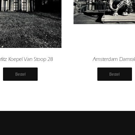
rlitz Koepel Van Stoop 28
Amsterdam Damra
Bestel
Bestel