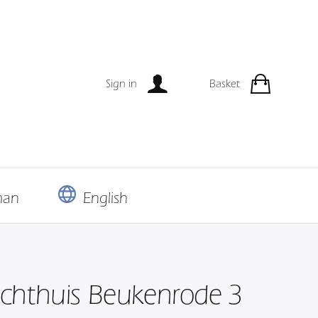
Sign in
Basket
man
English
chthuis Beukenrode 3