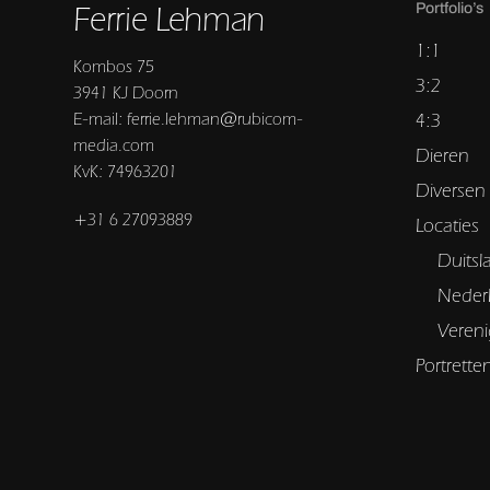
Ferrie Lehman
Portfolio’s
1:1
Kombos 75
3:2
3941 KJ Doorn
E-mail: ferrie.lehman@rubicom-
4:3
media.com
Dieren
KvK: 74963201
Diversen
+31 6 27093889
Locaties
Duitsl
Neder
Vereni
Portrette