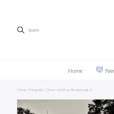
Z
o
e
k
e
n
n
a
a
r
Home
Nie
:
Home
»
Fotografie
»
Doorn Jachthuis Beukenrode 3