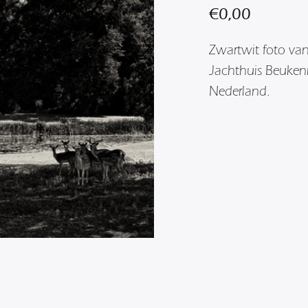
€
0,00
Zwartwit foto van
Jachthuis Beuken
Nederland.