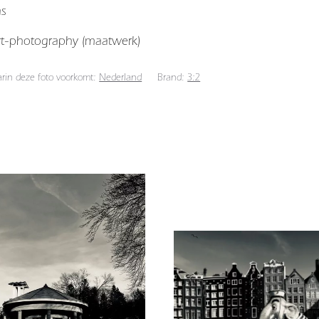
as
art-photography (maatwerk)
arin deze foto voorkomt:
Nederland
Brand:
3:2