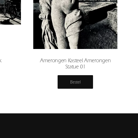
k
Amerongen Kasteel Amerongen
Statue 01
Bestel