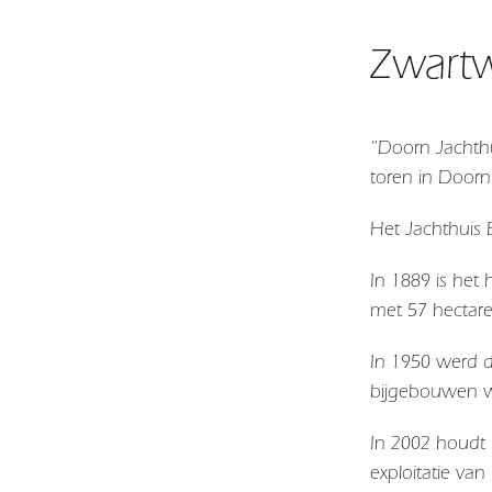
Zwartw
“Doorn Jachthu
toren in Door
Het Jachthuis
In 1889 is het
met 57 hectare
In 1950 werd d
bijgebouwen we
In 2002 houdt 
exploitatie va