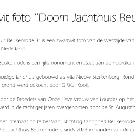
it foto “Doorn Jachthuis Be
is Beukenrode 3” is een zwartwit foto van de westzijde va
n Nederland.
 Beukenrode is een rijksmonument en staat aan de noordkan
 huidige landhuis gebouwd als villa Nieuw Sterkenburg. Ron
 grond werd gekocht door G.W.J. Kooij.
oor de Broeders van Onze Lieve Vrouw van Lourdes op het te
rd in de tachtiger jaren overgenomen door de St. Augustinu
het internaat op te bestaan. Stichting Landgoed Beukenrode
n het Jachthuis Beukenrode is sinds 2023 in handen van de f