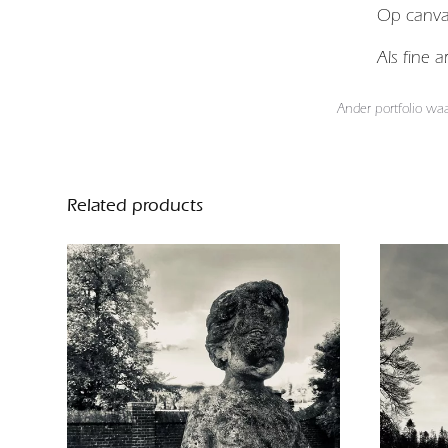
Op canv
Als fine 
Ander portfolio wa
Related products