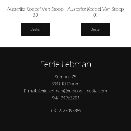
Austerlitz Koepel Van Stoop
Austerlitz Koepel Van Stoop
30
01
Bestel
Bestel
Ferrie Lehman
Kombos 75
3941 KJ Doorn
E-mail: ferrie.lehman@rubicom-media.com
KvK: 74963201
+31 6 27093889