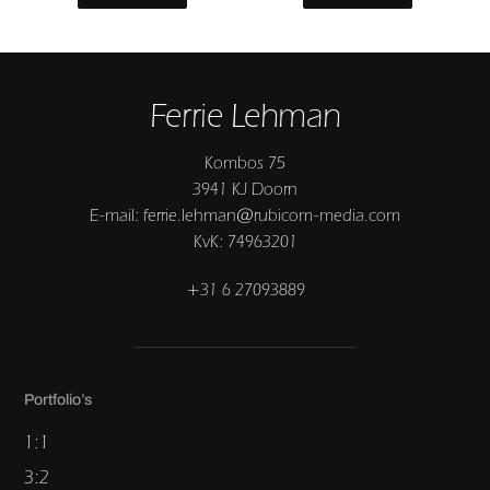
Ferrie Lehman
Kombos 75
3941 KJ Doorn
E-mail: ferrie.lehman@rubicom-media.com
KvK: 74963201
+31 6 27093889
Portfolio’s
1:1
3:2