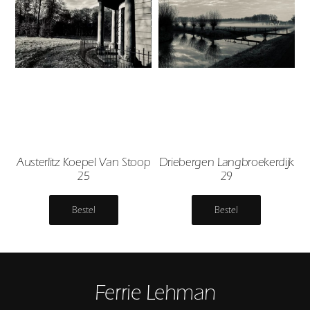
Austerlitz Koepel Van Stoop
Driebergen Langbroekerdijk
25
29
Bestel
Bestel
Ferrie Lehman