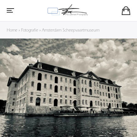
Home
»
Fotografie
»
Amsterdam Scheepvaartmuseum