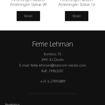
Amerongen Statue 09
Amerongen Statue 16
Bestel
Bestel
Ferrie Lehman
Kombos 75
3941 KJ Doorn
E-mail: ferrie.lehman@rubicom-media.com
KvK: 74963201
+31 6 27093889
Portfolio’s