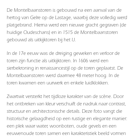
De Montelbaanstoren is gebouwd na een aanval van de
hertog van Gelre op de Lastage, waarbij deze volledig werd
platgebrand. Hierna werd een nieuwe gracht gegraven (de
huidige Oudeschans) en in 1515 de Montelbaanstoren
gebouwd als uitkijktoren bij het IJ.
In de 17e eeuw was de dreiging geweken en verloor de
toren zijn functie als uitkijktoren. In 1606 werd een
sierbekroning in renaissancestijl op de toren geplaatst. De
Montelbaanstoren werd daarmee 48 meter hoog. In de
toren kwamen een uurwerk en enkele luidklokken.
Zwartwit versterkt het tijdloze karakter van de scène. Door
het ontbreken van kleur verschuift de nadruk naar contrast,
structuur en architectonische details. Deze foto vangt die
historische gelaagdheid op een rustige en elegante manier:
een plek waar water, woonboten, oude gevels en een
eeuwenoude toren samen een karakteristiek beeld vormen