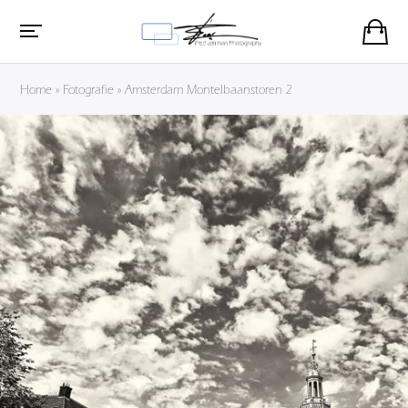
Home
»
Fotografie
»
Amsterdam Montelbaanstoren 2