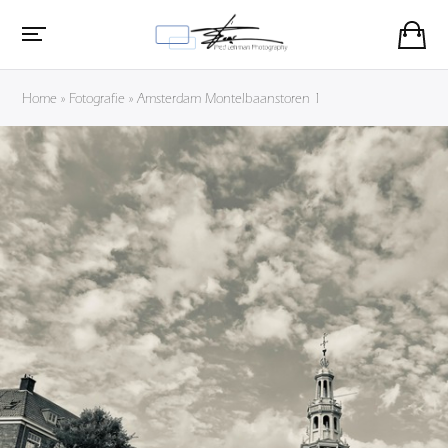
Home
»
Fotografie
»
Amsterdam Montelbaanstoren 1