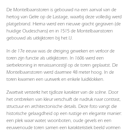
De Montelbaanstoren is gebouwd na een aanval van de
hertog van Gelre op de Lastage, waarbij deze volledig werd
platgebrand. Hierna werd een nieuwe gracht gegraven (de
huidige Oudeschans) en in 1515 de Montelbaanstoren
gebouwd als uitkijktoren bij het IJ.
In de 17e eeuw was de dreiging geweken en verloor de
toren zijn functie als uitkijktoren. In 1606 werd een
sierbekroning in renaissancestijl op de toren geplaatst. De
Montelbaanstoren werd daarmee 48 meter hoog. In de
toren kwamen een uurwerk en enkele luidklokken.
Zwartwit versterkt het tijdloze karakter van de scène. Door
het ontbreken van kleur verschuift de nadruk naar contrast,
structuur en architectonische details. Deze foto vangt die
historische gelaagdheid op een rustige en elegante manier:
een plek waar water, woonboten, oude gevels en een
eeuwenoude toren samen een karakteristiek beeld vormen