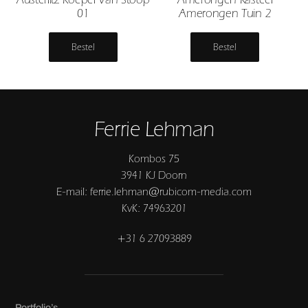
01
Amerongen Tuin 2
Bestel
Bestel
Ferrie Lehman
Kombos 75
3941 KJ Doorn
E-mail: ferrie.lehman@rubicom-media.com
KvK: 74963201
+31 6 27093889
Portfolio’s