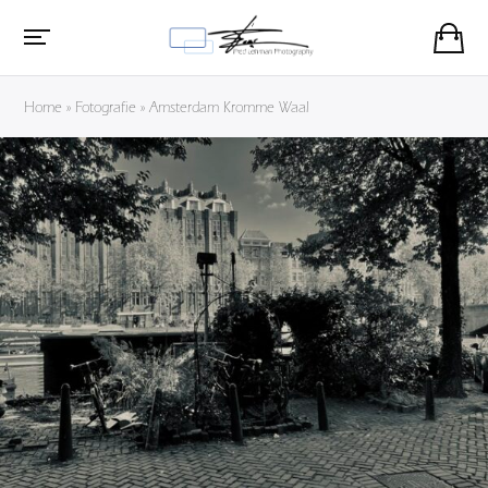
Home
»
Fotografie
»
Amsterdam Kromme Waal