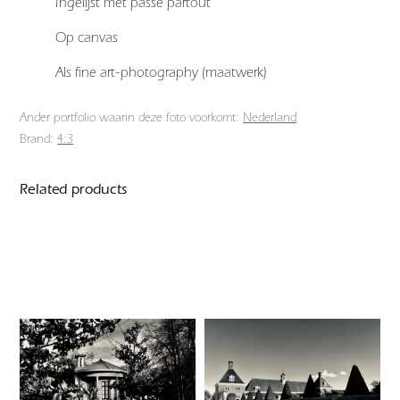
Ingelijst met passe partout
Op canvas
Als fine art-photography (maatwerk)
Ander portfolio waarin deze foto voorkomt:
Nederland
Brand:
4:3
Related products