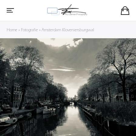
Home
»
Fotografie
»
Amsterdam Kloveniersburgwal