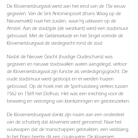
De Kloveniersburgwal werd aan het eind van de 15e eeuw
gegraven. Van de Sint Antoniespoort (thans Waag op de
Nieuwmarkt) naar het zuiden, waar hij uitkwam op de
Amstel. Aan de stadzijde (de westkant) werd een stadsmuur
gebouwd. Met de Geldersekade en het Singel vormde de
Kloveniersburgwal de stedegracht rond de stad.
Nadat de Nieuwe Gracht (huidige Oudeschans) was
gegraven en nieuwe stadswallen waren aangelegd, verloor
de Kloveniersburgwal zijn functie als verdedigingsgracht. De
oude stadsmuur werd gesloopt en er werden huizen
gebouwd. Op de hoek met de Spinhuissteeg verrees tussen
1562 en 1569 het Dolhuis. Het was een inrichting voor de
bewaring en verzorging van krankzinnigen en geesteszieken.
De Kloveniersburgwal dankt zijn naam aan een onderdeel
van de schutterij dat
kloveniers
werd genoemd. Naar het
vuurwapen dat de manschappen gebruikten, een veldslang.
In het Frans heette dit een
couleuvrine
. De kloveniers