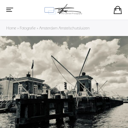
Home
»
Fotografie
»
Amsterdam Amstelschutsluizen