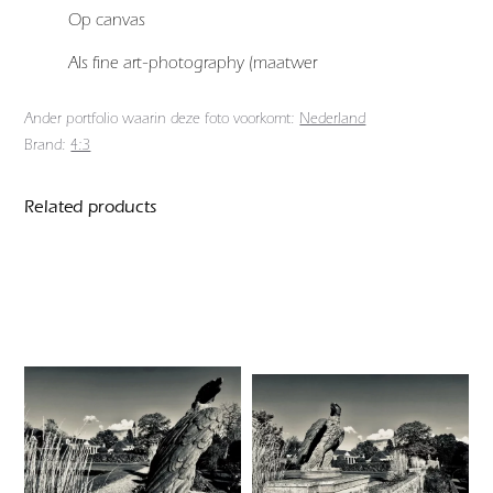
Op canvas
Als fine art-photography (maatwer
Ander portfolio waarin deze foto voorkomt:
Nederland
Brand:
4:3
Related products