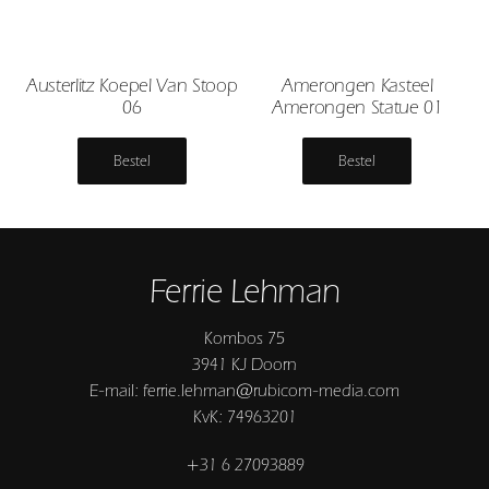
Austerlitz Koepel Van Stoop
Amerongen Kasteel
06
Amerongen Statue 01
Bestel
Bestel
Ferrie Lehman
Kombos 75
3941 KJ Doorn
E-mail: ferrie.lehman@rubicom-media.com
KvK: 74963201
+31 6 27093889