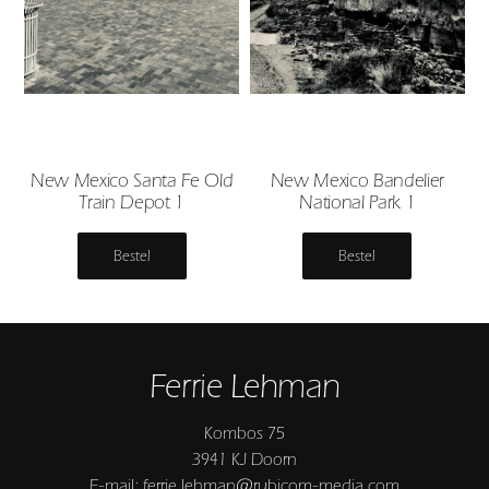
New Mexico Santa Fe Old
New Mexico Bandelier
Train Depot 1
National Park 1
Bestel
Bestel
Ferrie Lehman
Kombos 75
3941 KJ Doorn
E-mail: ferrie.lehman@rubicom-media.com