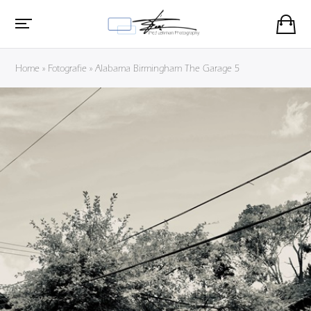
Home
»
Fotografie
»
Alabama Birmingham The Garage 5