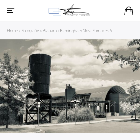
Home
»
Fotografie
»
Alabama Birmingham Sloss Furnaces 6