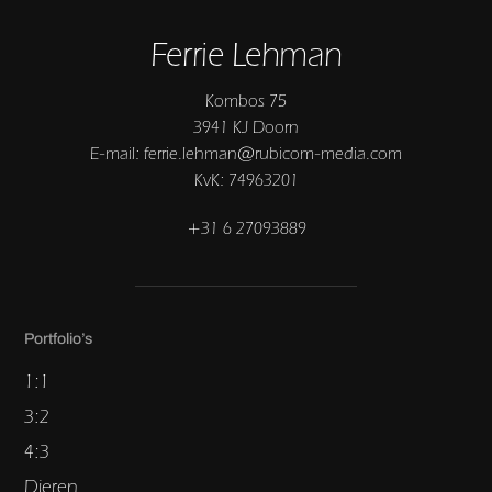
Ferrie Lehman
Kombos 75
3941 KJ Doorn
E-mail: ferrie.lehman@rubicom-media.com
KvK: 74963201
+31 6 27093889
Portfolio’s
1:1
3:2
4:3
Dieren