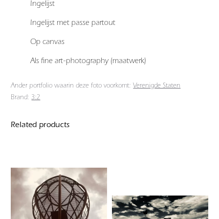
Ingelijst
Ingelijst met passe partout
Op canvas
Als fine art-photography (maatwerk)
Ander portfolio waarin deze foto voorkomt:
Verenigde Staten
Brand:
3:2
Related products