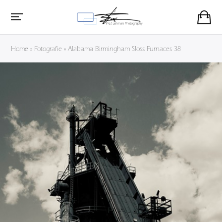
Home
»
Fotografie
»
Alabama Birmingham Sloss Furnaces 38