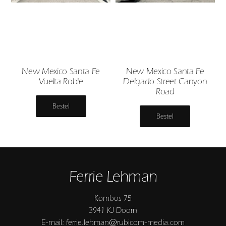
New Mexico Santa Fe
New Mexico Santa Fe
Vuelta Roble
Delgado Street Canyon
Road
Bestel
Bestel
Ferrie Lehman
Kombos 75
3941 KJ Doorn
E-mail: ferrie.lehman@rubicom-media.com