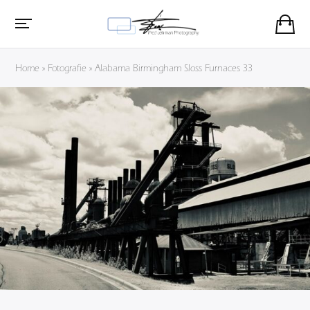
Home
»
Fotografie
»
Alabama Birmingham Sloss Furnaces 33